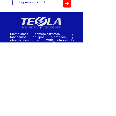
➜
Distribuimos, comercializamos y
fabricamos equipos eléctricos y
electrónicos desde 2010, ofreciendo
asesoramiento personalizado, y
soluciones cada proyecto.
Contacto
(+593) 98 411 2915
tesla_industrial@hotmail.co
m
¿Quienes
Atención al
Somos?
Cliente
Nuestra Experiencia
Ventas al por mayor