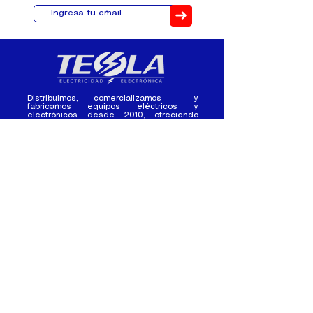
➜
Distribuimos, comercializamos y
fabricamos equipos eléctricos y
electrónicos desde 2010, ofreciendo
asesoramiento personalizado, y
soluciones cada proyecto.
Contacto
(+593) 98 411 2915
tesla_industrial@hotmail.co
m
¿Quienes
Atención al
Somos?
Cliente
Nuestra Experiencia