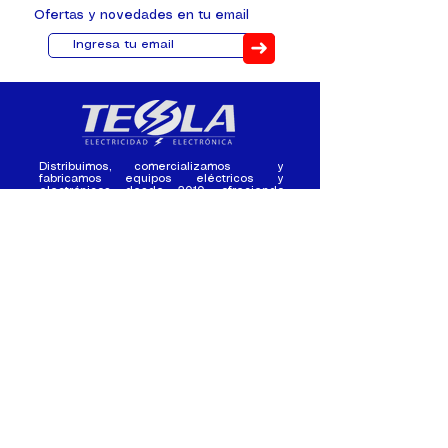
Ofertas y novedades en tu email
➜
Distribuimos, comercializamos y
fabricamos equipos eléctricos y
electrónicos desde 2010, ofreciendo
asesoramiento personalizado, y
soluciones cada proyecto.
Contacto
(+593) 98 411 2915
tesla_industrial@hotmail.co
m
¿Quienes
Atención al