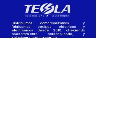
Distribuimos, comercializamos y
fabricamos equipos eléctricos y
electrónicos desde 2010, ofreciendo
asesoramiento personalizado, y
soluciones cada proyecto.
Contacto
(+593) 98 411 2915
tesla_industrial@hotmail.co
m
¿Quienes
Atención al
Somos?
Cliente
Nuestra Experiencia
Ventas al por mayor
Trabaja con
Contactate con
nosotros /
nosotros
Pasantias