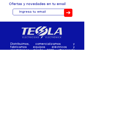
Ofertas y novedades en tu email
➜
Distribuimos, comercializamos y
fabricamos equipos eléctricos y
electrónicos desde 2010, ofreciendo
asesoramiento personalizado, y
soluciones cada proyecto.
Contacto
(+593) 98 411 2915
tesla_industrial@hotmail.co
m
¿Quienes
Atención al