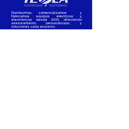
Distribuimos, comercializamos y
fabricamos equipos eléctricos y
electrónicos desde 2010, ofreciendo
asesoramiento personalizado, y
soluciones cada proyecto.
Contacto
(+593) 98 411 2915
tesla_industrial@hotmail.co
m
¿Quienes
Atención al
Somos?
Cliente
Nuestra Experiencia
Ventas al por mayor
Trabaja con
Contactate con
nosotros /
nosotros
Pasantias
Nuestros Locales