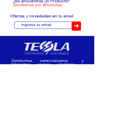
¿No encuentras un Producto?
Escríbenos por WhatsApp
Ofertas y novedades en tu email
➜
Distribuimos, comercializamos y
fabricamos equipos eléctricos y
electrónicos desde 2010, ofreciendo
asesoramiento personalizado, y
soluciones cada proyecto.
Contacto
(+593) 98 411 2915
tesla_industrial@hotmail.co
m