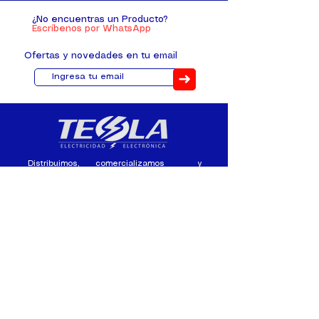
¿No encuentras un Producto?
Escríbenos por WhatsApp
Ofertas y novedades en tu email
➜
Distribuimos, comercializamos y
fabricamos equipos eléctricos y
electrónicos desde 2010, ofreciendo
asesoramiento personalizado, y
soluciones cada proyecto.
Contacto
(+593) 98 411 2915
tesla_industrial@hotmail.co
m