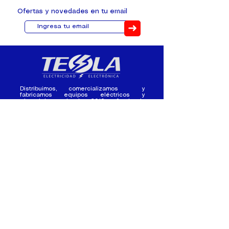
Ofertas y novedades en tu email
➜
Distribuimos, comercializamos y
fabricamos equipos eléctricos y
electrónicos desde 2010, ofreciendo
asesoramiento personalizado, y
soluciones cada proyecto.
Contacto
(+593) 98 411 2915
tesla_industrial@hotmail.co
m
¿Quienes
Atención al