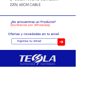
220V, 60CM CABLE 
PLASTICAUCHO
¿No encuentras un Producto?
Escríbenos por WhatsApp
Ofertas y novedades en tu email
➜
Distribuimos, comercializamos y
fabricamos equipos eléctricos y
electrónicos desde 2010, ofreciendo
asesoramiento personalizado, y
soluciones cada proyecto.
Contacto