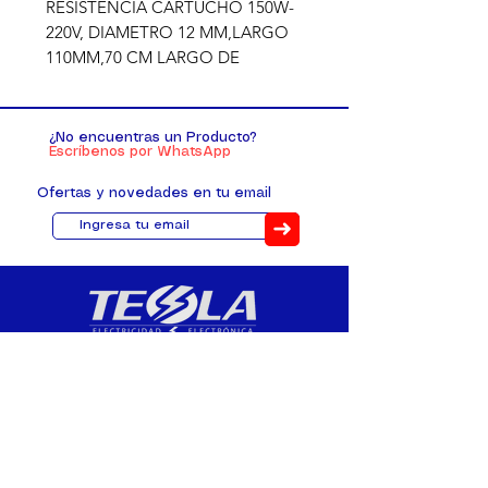
RESISTENCIA CARTUCHO 150W-
220V, DIAMETRO 12 MM,LARGO 
110MM,70 CM LARGO DE 
CABLE,PLASTICAUCHO,NOV,UN
D
¿No encuentras un Producto?
Escríbenos por WhatsApp
Ofertas y novedades en tu email
➜
Distribuimos, comercializamos y
fabricamos equipos eléctricos y
electrónicos desde 2010, ofreciendo
asesoramiento personalizado, y
soluciones cada proyecto.