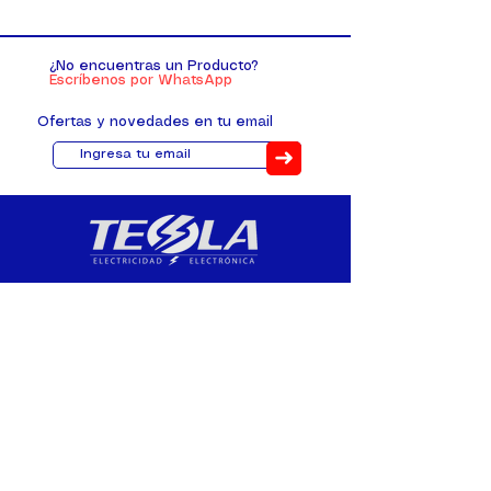
¿No encuentras un Producto?
Escríbenos por WhatsApp
Ofertas y novedades en tu email
➜
Distribuimos, comercializamos y
fabricamos equipos eléctricos y
electrónicos desde 2010, ofreciendo
asesoramiento personalizado, y
soluciones cada proyecto.
Contacto
(+593) 98 411 2915