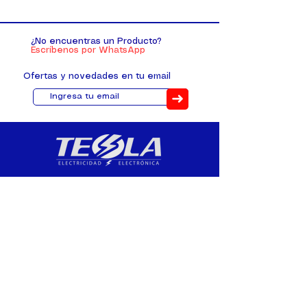
¿No encuentras un Producto?
Escríbenos por WhatsApp
Ofertas y novedades en tu email
➜
Distribuimos, comercializamos y
fabricamos equipos eléctricos y
electrónicos desde 2010, ofreciendo
asesoramiento personalizado, y
soluciones cada proyecto.
Contacto
(+593) 98 411 2915