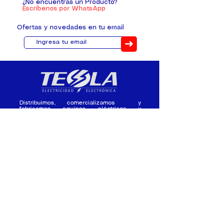
¿No encuentras un Producto?
Escríbenos por WhatsApp
Ofertas y novedades en tu email
➜
Distribuimos, comercializamos y
fabricamos equipos eléctricos y
electrónicos desde 2010, ofreciendo
asesoramiento personalizado, y
soluciones cada proyecto.
Contacto
(+593) 98 411 2915
tesla_industrial@hotmail.co
m