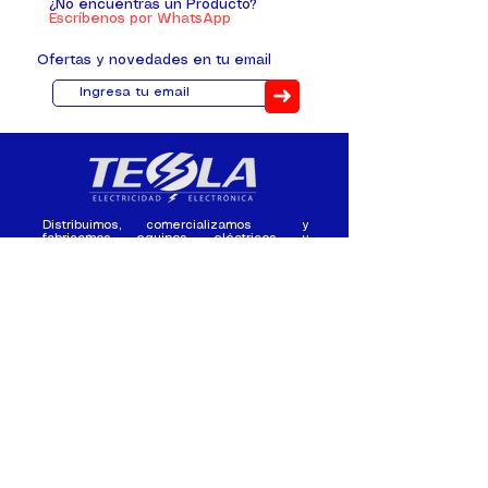
¿No encuentras un Producto?
Escríbenos por WhatsApp
Ofertas y novedades en tu email
➜
Distribuimos, comercializamos y
fabricamos equipos eléctricos y
electrónicos desde 2010, ofreciendo
asesoramiento personalizado, y
soluciones cada proyecto.
Contacto
(+593) 98 411 2915
tesla_industrial@hotmail.co
m