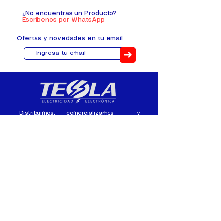
¿No encuentras un Producto?
Escríbenos por WhatsApp
Ofertas y novedades en tu email
➜
Distribuimos, comercializamos y
fabricamos equipos eléctricos y
electrónicos desde 2010, ofreciendo
asesoramiento personalizado, y
soluciones cada proyecto.
Contacto
(+593) 98 411 2915
tesla_industrial@hotmail.co
m