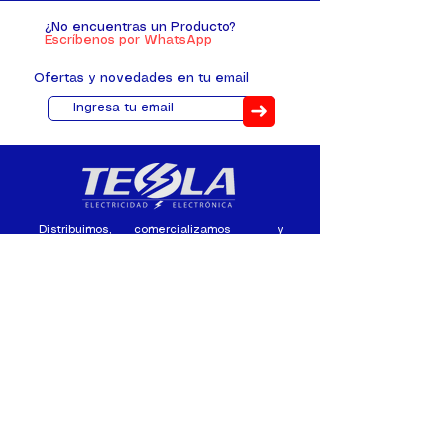
¿No encuentras un Producto?
Escríbenos por WhatsApp
Ofertas y novedades en tu email
➜
Distribuimos, comercializamos y
fabricamos equipos eléctricos y
electrónicos desde 2010, ofreciendo
asesoramiento personalizado, y
soluciones cada proyecto.
Contacto
(+593) 98 411 2915
tesla_industrial@hotmail.co
m