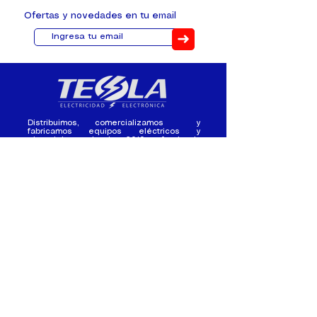
Ofertas y novedades en tu email
➜
Distribuimos, comercializamos y
fabricamos equipos eléctricos y
electrónicos desde 2010, ofreciendo
asesoramiento personalizado, y
soluciones cada proyecto.
Contacto
(+593) 98 411 2915
tesla_industrial@hotmail.co
m
¿Quienes
Atención al