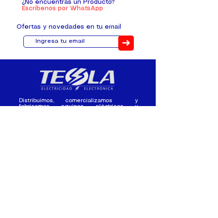
¿No encuentras un Producto?
Escríbenos por WhatsApp
Ofertas y novedades en tu email
➜
Distribuimos, comercializamos y
fabricamos equipos eléctricos y
electrónicos desde 2010, ofreciendo
asesoramiento personalizado, y
soluciones cada proyecto.
Contacto
(+593) 98 411 2915
tesla_industrial@hotmail.co
m