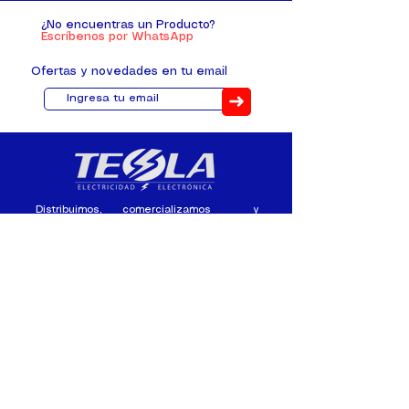
¿No encuentras un Producto?
Escríbenos por WhatsApp
Ofertas y novedades en tu email
➜
Distribuimos, comercializamos y
fabricamos equipos eléctricos y
electrónicos desde 2010, ofreciendo
asesoramiento personalizado, y
soluciones cada proyecto.
Contacto
(+593) 98 411 2915
tesla_industrial@hotmail.co
m