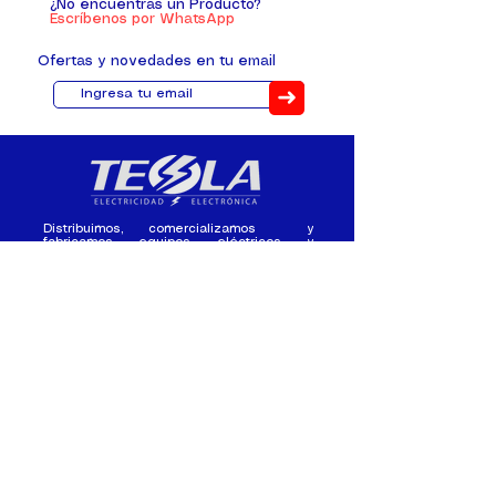
¿No encuentras un Producto?
Escríbenos por WhatsApp
Ofertas y novedades en tu email
➜
Distribuimos, comercializamos y
fabricamos equipos eléctricos y
electrónicos desde 2010, ofreciendo
asesoramiento personalizado, y
soluciones cada proyecto.
Contacto
(+593) 98 411 2915
tesla_industrial@hotmail.co
m