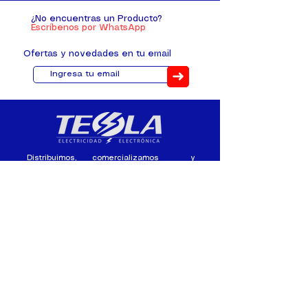
¿No encuentras un Producto?
Escríbenos por WhatsApp
Ofertas y novedades en tu email
➜
Distribuimos, comercializamos y
fabricamos equipos eléctricos y
electrónicos desde 2010, ofreciendo
asesoramiento personalizado, y
soluciones cada proyecto.
Contacto
(+593) 98 411 2915
tesla_industrial@hotmail.co
m