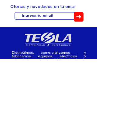
Ofertas y novedades en tu email
➜
Distribuimos, comercializamos y
fabricamos equipos eléctricos y
electrónicos desde 2010, ofreciendo
asesoramiento personalizado, y
soluciones cada proyecto.
Contacto
(+593) 98 411 2915
tesla_industrial@hotmail.co
m
¿Quienes
Atención al