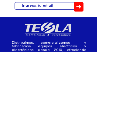
➜
Distribuimos, comercializamos y
fabricamos equipos eléctricos y
electrónicos desde 2010, ofreciendo
asesoramiento personalizado, y
soluciones cada proyecto.
Contacto
(+593) 98 411 2915
tesla_industrial@hotmail.co
m
¿Quienes
Atención al
Somos?
Cliente
Nuestra Experiencia