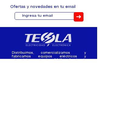
Ofertas y novedades en tu email
➜
Distribuimos, comercializamos y
fabricamos equipos eléctricos y
electrónicos desde 2010, ofreciendo
asesoramiento personalizado, y
soluciones cada proyecto.
Contacto
(+593) 98 411 2915
tesla_industrial@hotmail.co
m
¿Quienes
Atención al