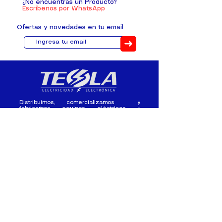
¿No encuentras un Producto?
Escríbenos por WhatsApp
Ofertas y novedades en tu email
➜
Distribuimos, comercializamos y
fabricamos equipos eléctricos y
electrónicos desde 2010, ofreciendo
asesoramiento personalizado, y
soluciones cada proyecto.
Contacto
(+593) 98 411 2915
tesla_industrial@hotmail.co
m