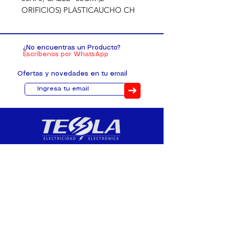
ORIFICIOS) PLASTICAUCHO CH
¿No encuentras un Producto?
Escríbenos por WhatsApp
Ofertas y novedades en tu email
➜
Distribuimos, comercializamos y
fabricamos equipos eléctricos y
electrónicos desde 2010, ofreciendo
asesoramiento personalizado, y
soluciones cada proyecto.
Contacto