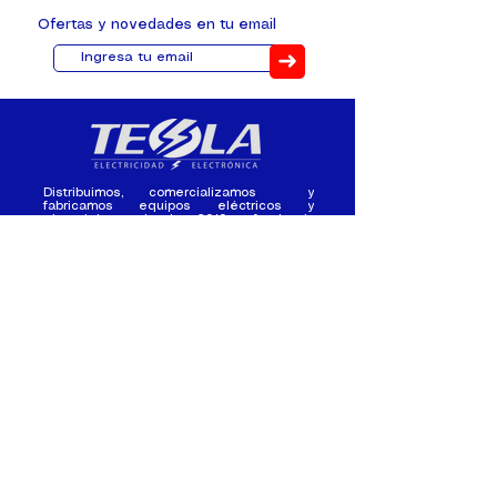
Ofertas y novedades en tu email
➜
Distribuimos, comercializamos y
fabricamos equipos eléctricos y
electrónicos desde 2010, ofreciendo
asesoramiento personalizado, y
soluciones cada proyecto.
Contacto
(+593) 98 411 2915
tesla_industrial@hotmail.co
m
¿Quienes
Atención al