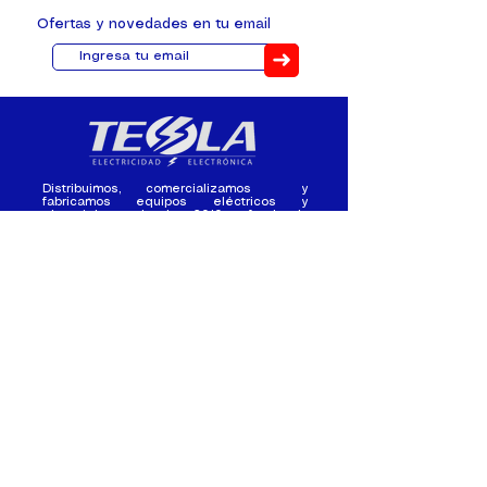
Ofertas y novedades en tu email
➜
Distribuimos, comercializamos y
fabricamos equipos eléctricos y
electrónicos desde 2010, ofreciendo
asesoramiento personalizado, y
soluciones cada proyecto.
Contacto
(+593) 98 411 2915
tesla_industrial@hotmail.co
m
¿Quienes
Atención al