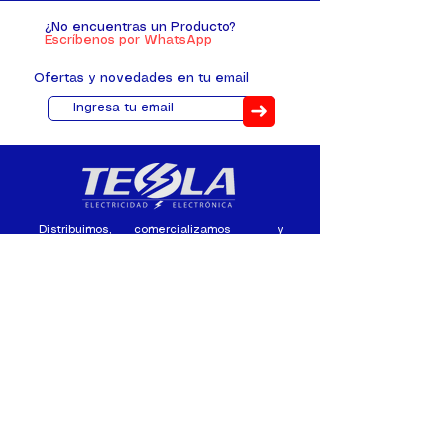
¿No encuentras un Producto?
Escríbenos por WhatsApp
Ofertas y novedades en tu email
➜
Distribuimos, comercializamos y
fabricamos equipos eléctricos y
electrónicos desde 2010, ofreciendo
asesoramiento personalizado, y
soluciones cada proyecto.
Contacto
(+593) 98 411 2915
tesla_industrial@hotmail.co
m