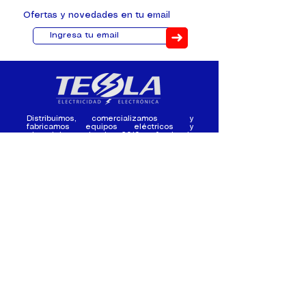
Ofertas y novedades en tu email
➜
Distribuimos, comercializamos y
fabricamos equipos eléctricos y
electrónicos desde 2010, ofreciendo
asesoramiento personalizado, y
soluciones cada proyecto.
Contacto
(+593) 98 411 2915
tesla_industrial@hotmail.co
m
¿Quienes
Atención al