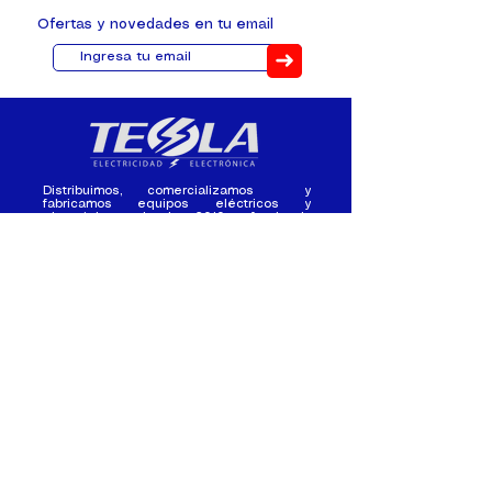
Ofertas y novedades en tu email
➜
Distribuimos, comercializamos y
fabricamos equipos eléctricos y
electrónicos desde 2010, ofreciendo
asesoramiento personalizado, y
soluciones cada proyecto.
Contacto
(+593) 98 411 2915
tesla_industrial@hotmail.co
m
¿Quienes
Atención al