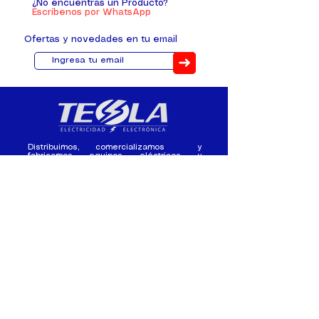
¿No encuentras un Producto?
Escríbenos por WhatsApp
Ofertas y novedades en tu email
➜
Distribuimos, comercializamos y
fabricamos equipos eléctricos y
electrónicos desde 2010, ofreciendo
asesoramiento personalizado, y
soluciones cada proyecto.
Contacto
(+593) 98 411 2915
tesla_industrial@hotmail.co
m