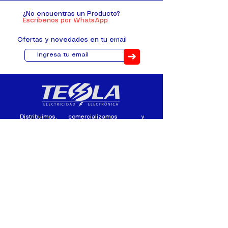
¿No encuentras un Producto?
Escríbenos por WhatsApp
Ofertas y novedades en tu email
➜
Distribuimos, comercializamos y
fabricamos equipos eléctricos y
electrónicos desde 2010, ofreciendo
asesoramiento personalizado, y
soluciones cada proyecto.
Contacto
(+593) 98 411 2915
tesla_industrial@hotmail.co
m