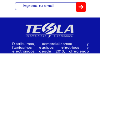
➜
Distribuimos, comercializamos y
fabricamos equipos eléctricos y
electrónicos desde 2010, ofreciendo
asesoramiento personalizado, y
soluciones cada proyecto.
Contacto
(+593) 98 411 2915
tesla_industrial@hotmail.co
m
¿Quienes
Atención al
Somos?
Cliente
Nuestra Experiencia