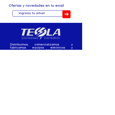
Ofertas y novedades en tu email
➜
Distribuimos, comercializamos y
fabricamos equipos eléctricos y
electrónicos desde 2010, ofreciendo
asesoramiento personalizado, y
soluciones cada proyecto.
Contacto
(+593) 98 411 2915
tesla_industrial@hotmail.co
m
¿Quienes
Atención al