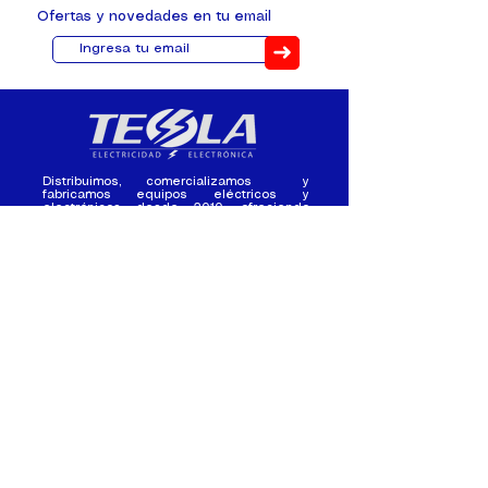
Ofertas y novedades en tu email
➜
Distribuimos, comercializamos y
fabricamos equipos eléctricos y
electrónicos desde 2010, ofreciendo
asesoramiento personalizado, y
soluciones cada proyecto.
Contacto
(+593) 98 411 2915
tesla_industrial@hotmail.co
m
¿Quienes
Atención al