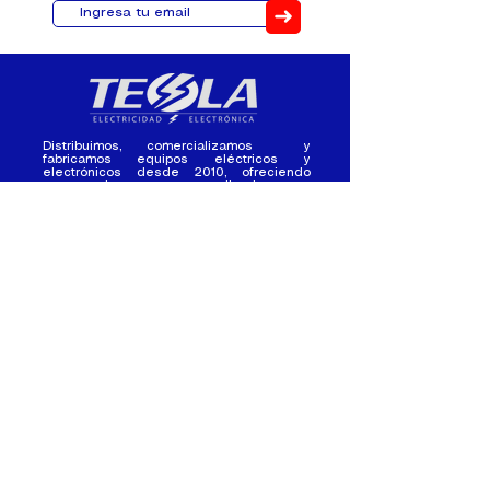
➜
Distribuimos, comercializamos y
fabricamos equipos eléctricos y
electrónicos desde 2010, ofreciendo
asesoramiento personalizado, y
soluciones cada proyecto.
Contacto
(+593) 98 411 2915
tesla_industrial@hotmail.co
m
¿Quienes
Atención al
Somos?
Cliente
Nuestra Experiencia
Ventas al por mayor