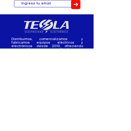
➜
Distribuimos, comercializamos y
fabricamos equipos eléctricos y
electrónicos desde 2010, ofreciendo
asesoramiento personalizado, y
soluciones cada proyecto.
Contacto
(+593) 98 411 2915
tesla_industrial@hotmail.co
m
¿Quienes
Atención al
Somos?
Cliente
Nuestra Experiencia
Ventas al por mayor