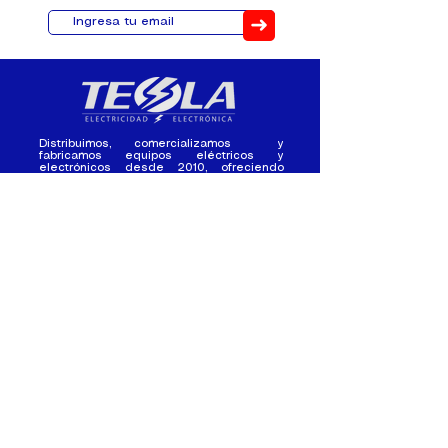
➜
Distribuimos, comercializamos y
fabricamos equipos eléctricos y
electrónicos desde 2010, ofreciendo
asesoramiento personalizado, y
soluciones cada proyecto.
Contacto
(+593) 98 411 2915
tesla_industrial@hotmail.co
m
¿Quienes
Atención al
Somos?
Cliente