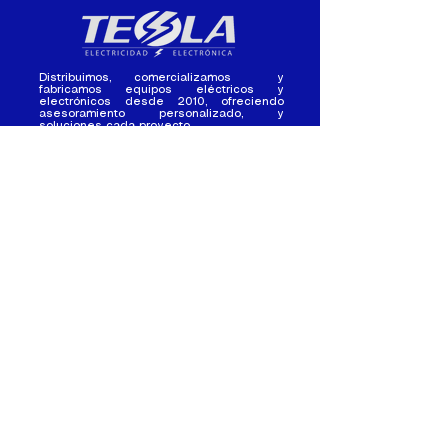
Distribuimos, comercializamos y
fabricamos equipos eléctricos y
electrónicos desde 2010, ofreciendo
asesoramiento personalizado, y
soluciones cada proyecto.
Contacto
(+593) 98 411 2915
tesla_industrial@hotmail.co
m
¿Quienes
Atención al
Somos?
Cliente
Nuestra Experiencia
Ventas al por mayor
Trabaja con
Contactate con
nosotros /
nosotros
Pasantias