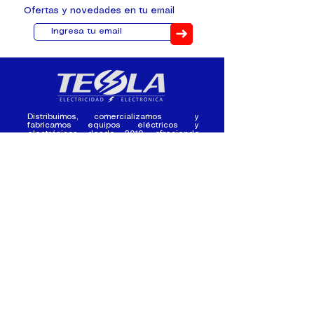
Ofertas y novedades en tu email
➜
Distribuimos, comercializamos y
fabricamos equipos eléctricos y
electrónicos desde 2010, ofreciendo
asesoramiento personalizado, y
soluciones cada proyecto.
Contacto
(+593) 98 411 2915
tesla_industrial@hotmail.co
m
¿Quienes
Atención al