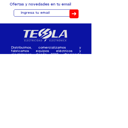
Ofertas y novedades en tu email
➜
Distribuimos, comercializamos y
fabricamos equipos eléctricos y
electrónicos desde 2010, ofreciendo
asesoramiento personalizado, y
soluciones cada proyecto.
Contacto
(+593) 98 411 2915
tesla_industrial@hotmail.co
m
¿Quienes
Atención al