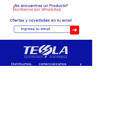
¿No encuentras un Producto?
Escríbenos por WhatsApp
Ofertas y novedades en tu email
➜
Distribuimos, comercializamos y
fabricamos equipos eléctricos y
electrónicos desde 2010, ofreciendo
asesoramiento personalizado, y
soluciones cada proyecto.
Contacto
(+593) 98 411 2915
tesla_industrial@hotmail.co
m