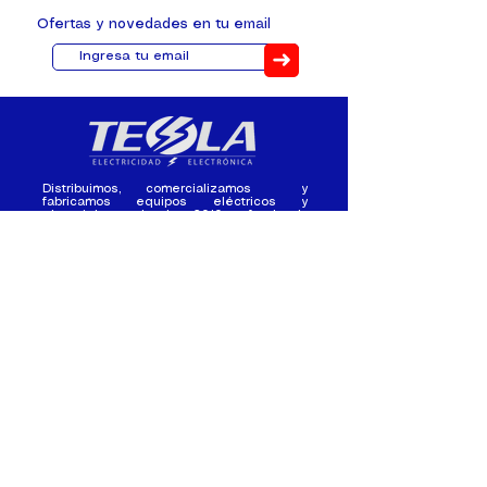
Ofertas y novedades en tu email
➜
Distribuimos, comercializamos y
fabricamos equipos eléctricos y
electrónicos desde 2010, ofreciendo
asesoramiento personalizado, y
soluciones cada proyecto.
Contacto
(+593) 98 411 2915
tesla_industrial@hotmail.co
m
¿Quienes
Atención al