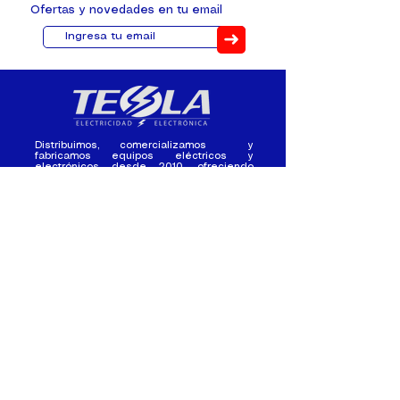
Ofertas y novedades en tu email
➜
Distribuimos, comercializamos y
fabricamos equipos eléctricos y
electrónicos desde 2010, ofreciendo
asesoramiento personalizado, y
soluciones cada proyecto.
Contacto
(+593) 98 411 2915
tesla_industrial@hotmail.co
m
¿Quienes
Atención al