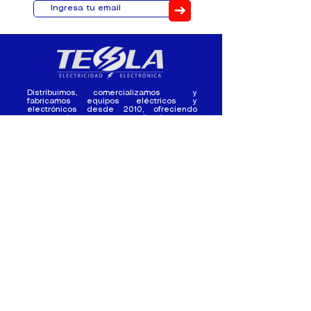
➜
Distribuimos, comercializamos y
fabricamos equipos eléctricos y
electrónicos desde 2010, ofreciendo
asesoramiento personalizado, y
soluciones cada proyecto.
Contacto
(+593) 98 411 2915
tesla_industrial@hotmail.co
m
¿Quienes
Atención al
Somos?
Cliente
Nuestra Experiencia
Ventas al por mayor