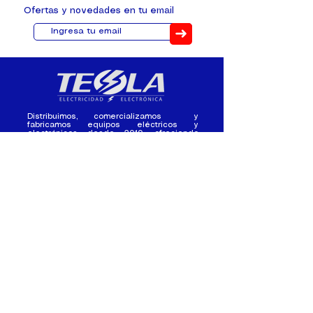
Ofertas y novedades en tu email
➜
Distribuimos, comercializamos y
fabricamos equipos eléctricos y
electrónicos desde 2010, ofreciendo
asesoramiento personalizado, y
soluciones cada proyecto.
Contacto
(+593) 98 411 2915
tesla_industrial@hotmail.co
m
¿Quienes
Atención al