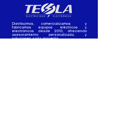
Distribuimos, comercializamos y
fabricamos equipos eléctricos y
electrónicos desde 2010, ofreciendo
asesoramiento personalizado, y
soluciones cada proyecto.
Contacto
(+593) 98 411 2915
tesla_industrial@hotmail.co
m
¿Quienes
Atención al
Somos?
Cliente
Nuestra Experiencia
Ventas al por mayor
Trabaja con
Contactate con
nosotros /
nosotros
Pasantias