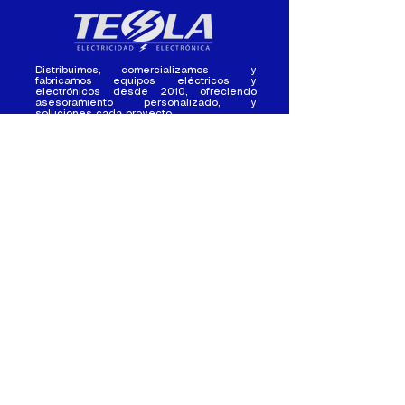
Distribuimos, comercializamos y
fabricamos equipos eléctricos y
electrónicos desde 2010, ofreciendo
asesoramiento personalizado, y
soluciones cada proyecto.
Contacto
(+593) 98 411 2915
tesla_industrial@hotmail.co
m
¿Quienes
Atención al
Somos?
Cliente
Nuestra Experiencia
Ventas al por mayor
Trabaja con
Contactate con
nosotros /
nosotros
Pasantias